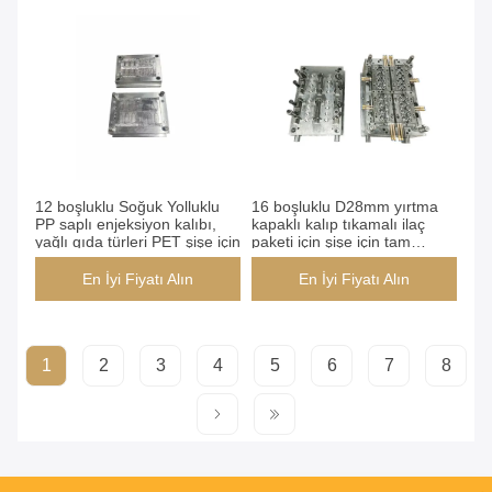
12 boşluklu Soğuk Yolluklu
16 boşluklu D28mm yırtma
PP saplı enjeksiyon kalıbı,
kapaklı kalıp tıkamalı ilaç
yağlı gıda türleri PET şişe için
paketi için şişe için tam
koşucu eşleşme
En İyi Fiyatı Alın
En İyi Fiyatı Alın
1
2
3
4
5
6
7
8