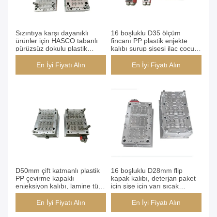
Sızıntıya karşı dayanıklı
16 boşluklu D35 ölçüm
ürünler için HASCO tabanlı
fincanı PP plastik enjekte
pürüzsüz dokulu plastik
kalıbı şurup şişesi ilaç çocuk
enjeksiyon kalıbı
için tam sıcak koşucu
En İyi Fiyatı Alın
En İyi Fiyatı Alın
D50mm çift katmanlı plastik
16 boşluklu D28mm flip
PP çevirme kapaklı
kapak kalıbı, deterjan paket
enjeksiyon kalıbı, lamine tüp
için şişe için yarı sıcak
ambalaj için tam sıcak
koşucu eşleşme
yolluklu
En İyi Fiyatı Alın
En İyi Fiyatı Alın