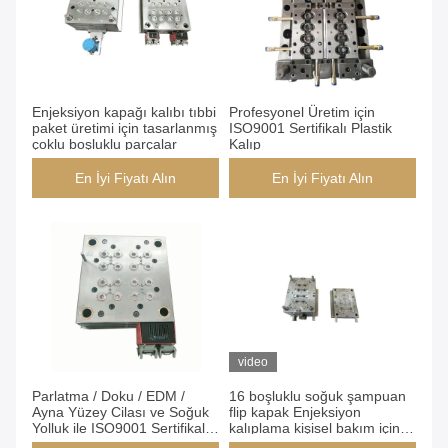
Enjeksiyon kapağı kalıbı tıbbi
Profesyonel Üretim için
paket üretimi için tasarlanmış
ISO9001 Sertifikalı Plastik
çoklu boşluklu parçalar
Kalıp
En İyi Fiyatı Alın
En İyi Fiyatı Alın
video
Parlatma / Doku / EDM /
16 boşluklu soğuk şampuan
Ayna Yüzey Cilası ve Soğuk
flip kapak Enjeksiyon
Yolluk ile ISO9001 Sertifikalı
kalıplama kişisel bakım için
Plastik Şişe Kalıbı
şişe serisi