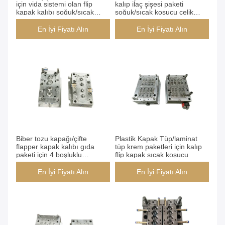
için vida sistemi olan flip
kalıp ilaç şişesi paketi
kapak kalıbı soğuk/sıcak
soğuk/sıcak koşucu çelik
koşucu
kalıp
En İyi Fiyatı Alın
En İyi Fiyatı Alın
Biber tozu kapağı/çifte
Plastik Kapak Tüp/laminat
flapper kapak kalıbı gıda
tüp krem paketleri için kalıp
paketi için 4 boşluklu
flip kapak sıcak koşucu
soğuk/sıcak koyucu
En İyi Fiyatı Alın
En İyi Fiyatı Alın