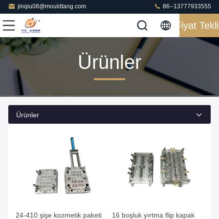
jinqiu08@mouldtang.com
86--13777933555
Fiyat Tekli
Ürünler
Ürünler
24-410 şişe kozmetik paketi
16 boşluk yırtma flip kapak