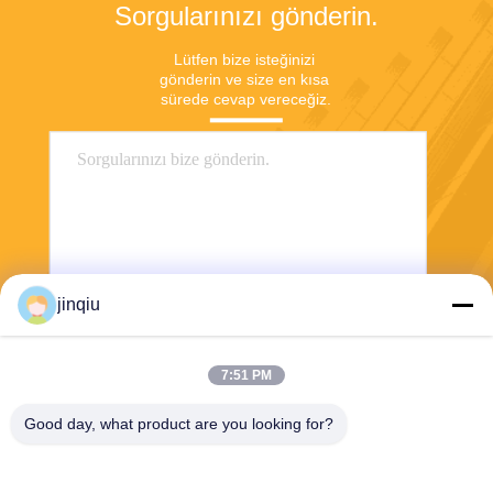
Sorgularınızı gönderin.
Lütfen bize isteğinizi 
gönderin ve size en kısa 
sürede cevap vereceğiz.
jinqiu
Gönder
7:51 PM
Good day, what product are you looking for?