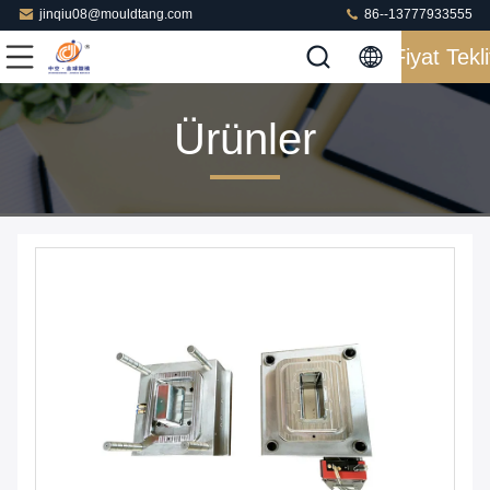
jinqiu08@mouldtang.com
86--13777933555
Fiyat Tekli
Ürünler