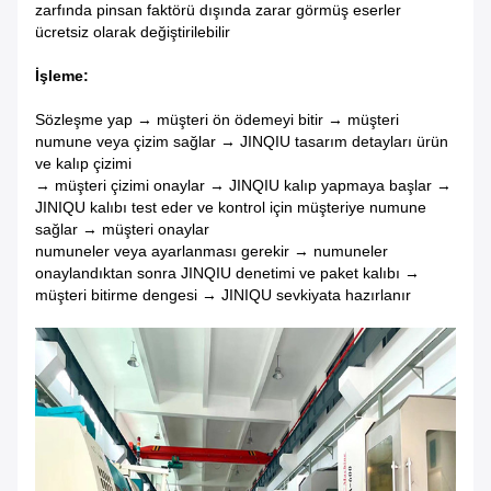
zarfında p
insan faktörü dışında zarar görmüş eserler
ücretsiz olarak değiştirilebilir
İşleme:
Sözleşme yap → müşteri ön ödemeyi bitir → müşteri
numune veya çizim sağlar → JINQIU tasarım detayları ürün
ve kalıp çizimi
→ müşteri çizimi onaylar → JINQIU kalıp yapmaya başlar →
JINIQU kalıbı test eder ve kontrol için müşteriye numune
sağlar → müşteri onaylar
numuneler veya ayarlanması gerekir → numuneler
onaylandıktan sonra JINQIU denetimi ve paket kalıbı →
müşteri bitirme dengesi → JINIQU sevkiyata hazırlanır