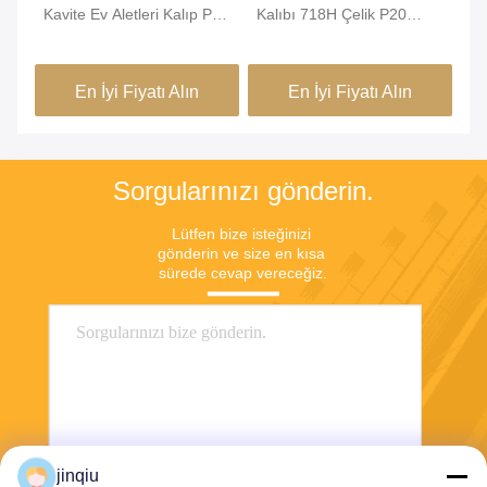
Kavite Ev Aletleri Kalıp PE
Kalıbı 718H Çelik P20
Ka
Kare Şekli
Kumlama Yüzey İşlemi
Şi
En İyi Fiyatı Alın
En İyi Fiyatı Alın
Sorgularınızı gönderin.
Lütfen bize isteğinizi 
gönderin ve size en kısa 
sürede cevap vereceğiz.
jinqiu