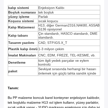
kalıp sistemi
Enjeksiyon Kalıbı
Boşluk numarası
tek boşluk
yüzey işleme
Parlak
Koşucu sistemi
sıcak koşucu
H13, diğer German2316,NAK80, ASSAB
Kalıp Malzemesi
S136 opsiyonel
Çin standardı, HASCO standardı, DME
Kalıp tabanı
standardı.
Tasarım yazılımı
CAD, STP.IGS.X_T
Plastik kalıp ömrü
1-3 milyon çekim
İmalat Makinaları
CNC, EDM, FREZE, TEL-KESME, vb.
tüm ilgili yedek parçalar ve eylem
Denetleme
kontrolü
Sevkiyat sırasında herhangi bir hasarı
paket
önlemek için güçlü tahta sandık içinde
Tanım:
Bu PP malzeme boncuk barel konteyner enjeksiyon kalıbıdır,
tek boşluklu malzeme H13 ısıl işlem kullanır, yüzey parlaktır,
sıcak yolluk yapar - YUDO markasını enjeksiyon için daha iyi