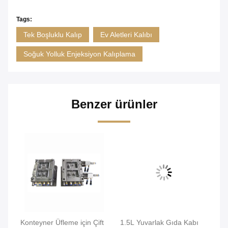
Tags:
Tek Boşluklu Kalıp
Ev Aletleri Kalıbı
Soğuk Yolluk Enjeksiyon Kalıplama
Benzer ürünler
ıbı
Konteyner Üfleme için Çift
1.5L Yuvarlak Gıda Kabı
So