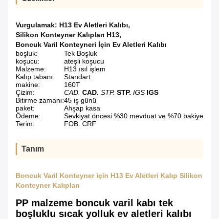
Vurgulamak:
H13 Ev Aletleri Kalıbı
,
Silikon Konteyner Kalıpları H13
,
Boncuk Varil Konteyneri İçin Ev Aletleri Kalıbı
boşluk:
Tek Boşluk
koşucu:
ateşli koşucu
Malzeme:
H13 ısıl işlem
Kalıp tabanı:
Standart
makine:
160T
Çizim:
CAD.
CAD.
STP.
STP.
IGS
IGS
Bitirme zamanı:
45 iş günü
paket:
Ahşap kasa
Ödeme:
Sevkiyat öncesi %30 mevduat ve %70 bakiye
Terim:
FOB. CRF
Tanım
Boncuk Varil Konteyner için H13 Ev Aletleri Kalıp Silikon
Konteyner Kalıpları
PP malzeme boncuk varil kabı tek
boşluklu sıcak yolluk ev aletleri kalıbı