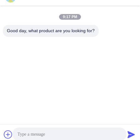
Gönder
9:17 PM
Good day, what product are you looking for?
Yuyao Jinqiu Plastic Mould Co., Ltd.
jinqiu08@mouldtang.com
86--13777933555
tangjiazha köyü, ditang cadd
esi, yuyao şehri, zhejiang, Çi
n
Çin iyi. Kalite Plastik enjeksiyon kalıbı Tedarikçi. Telif hakkı © 2026 Yuyao
Jinqiu Plastic Mould Co., Ltd. Hepsi. Haklar korunmuş.