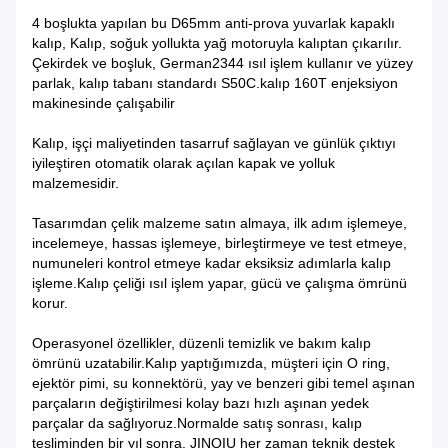
4 boşlukta yapılan bu D65mm anti-prova yuvarlak kapaklı
kalıp, Kalıp, soğuk yollukta yağ motoruyla kalıptan çıkarılır.
Çekirdek ve boşluk, German2344 ısıl işlem kullanır ve yüzey
parlak, kalıp tabanı standardı S50C.kalıp 160T enjeksiyon
makinesinde çalışabilir
Kalıp, işçi maliyetinden tasarruf sağlayan ve günlük çıktıyı
iyileştiren otomatik olarak açılan kapak ve yolluk
malzemesidir.
Tasarımdan çelik malzeme satın almaya, ilk adım işlemeye,
incelemeye, hassas işlemeye, birleştirmeye ve test etmeye,
numuneleri kontrol etmeye kadar eksiksiz adımlarla kalıp
işleme.Kalıp çeliği ısıl işlem yapar, gücü ve çalışma ömrünü
korur.
Operasyonel özellikler, düzenli temizlik ve bakım kalıp
ömrünü uzatabilir.Kalıp yaptığımızda, müşteri için O ring,
ejektör pimi, su konnektörü, yay ve benzeri gibi temel aşınan
parçaların değiştirilmesi kolay bazı hızlı aşınan yedek
parçalar da sağlıyoruz.Normalde satış sonrası, kalıp
tesliminden bir yıl sonra, JINQIU her zaman teknik destek