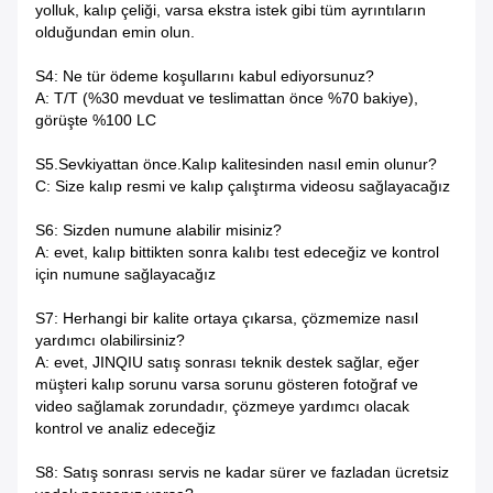
yolluk, kalıp çeliği, varsa ekstra istek gibi tüm ayrıntıların
olduğundan emin olun.
S4: Ne tür ödeme koşullarını kabul ediyorsunuz?
A: T/T (%30 mevduat ve teslimattan önce %70 bakiye),
görüşte %100 LC
S5.Sevkiyattan önce.Kalıp kalitesinden nasıl emin olunur?
C: Size kalıp resmi ve kalıp çalıştırma videosu sağlayacağız
S6: Sizden numune alabilir misiniz?
A: evet, kalıp bittikten sonra kalıbı test edeceğiz ve kontrol
için numune sağlayacağız
S7: Herhangi bir kalite ortaya çıkarsa, çözmemize nasıl
yardımcı olabilirsiniz?
A: evet, JINQIU satış sonrası teknik destek sağlar, eğer
müşteri kalıp sorunu varsa sorunu gösteren fotoğraf ve
video sağlamak zorundadır, çözmeye yardımcı olacak
kontrol ve analiz edeceğiz
S8: Satış sonrası servis ne kadar sürer ve fazladan ücretsiz