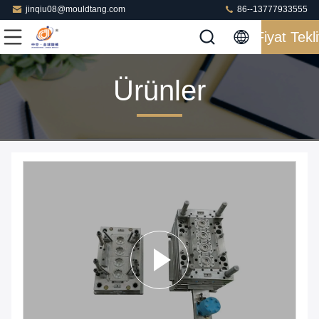
jinqiu08@mouldtang.com
86--13777933555
Fiyat Tekli
Ürünler