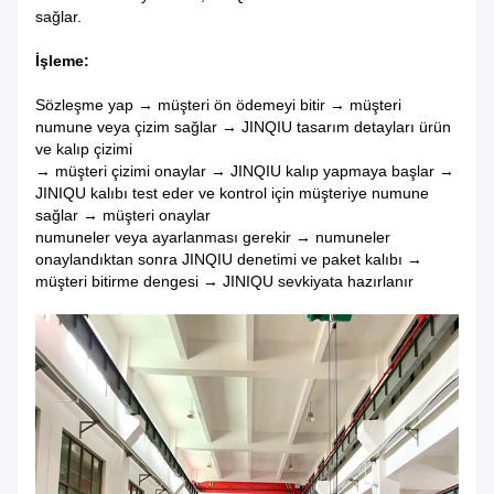
sağlar.
İşleme:
Sözleşme yap → müşteri ön ödemeyi bitir → müşteri
numune veya çizim sağlar → JINQIU tasarım detayları ürün
ve kalıp çizimi
→ müşteri çizimi onaylar → JINQIU kalıp yapmaya başlar →
JINIQU kalıbı test eder ve kontrol için müşteriye numune
sağlar → müşteri onaylar
numuneler veya ayarlanması gerekir → numuneler
onaylandıktan sonra JINQIU denetimi ve paket kalıbı →
müşteri bitirme dengesi → JINIQU sevkiyata hazırlanır