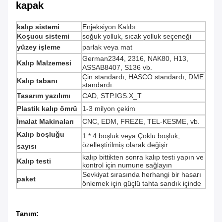
kapak
kalıp sistemi
Enjeksiyon Kalıbı
Koşucu sistemi
soğuk yolluk, sıcak yolluk seçeneği
yüzey işleme
parlak veya mat
German2344, 2316, NAK80, H13,
Kalıp Malzemesi
ASSAB8407, S136 vb.
Çin standardı, HASCO standardı, DME
Kalıp tabanı
standardı.
Tasarım yazılımı
CAD, STP.IGS.X_T
Plastik kalıp ömrü
1-3 milyon çekim
İmalat Makinaları
CNC, EDM, FREZE, TEL-KESME, vb.
Kalıp boşluğu
1 * 4 boşluk veya Çoklu boşluk,
özelleştirilmiş olarak değişir
sayısı
kalıp bittikten sonra kalıp testi yapın ve
Kalıp testi
kontrol için numune sağlayın
Sevkiyat sırasında herhangi bir hasarı
paket
önlemek için güçlü tahta sandık içinde
Tanım: