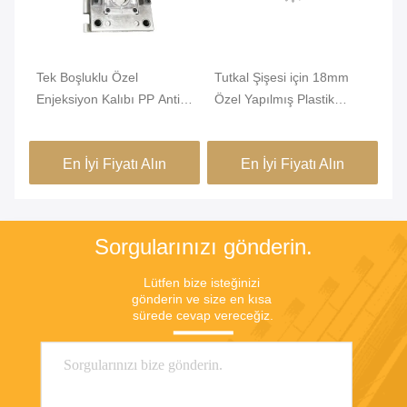
Tek Boşluklu Özel
Tutkal Şişesi için 18mm
PP
Enjeksiyon Kalıbı PP Anti
Özel Yapılmış Plastik
bo
Proof Özel Kalıplı Plastik
Kalıplar Enjeksiyon 8
Ka
boşluk
Pa
En İyi Fiyatı Alın
En İyi Fiyatı Alın
Sorgularınızı gönderin.
Lütfen bize isteğinizi 
gönderin ve size en kısa 
sürede cevap vereceğiz.