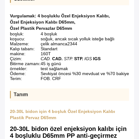
Vurgulamak:
4 boşluklu Özel Enjeksiyon Kalıbı
,
Özel Enjeksiyon Kalıbı D65mm
,
Özel Plastik Pervazlar D65mm
boşluk:
4 boşluk
koşucu:
soğuk, ancak sıcak yolluk isteğe bağlı
Malzeme:
çelik almanca2344
Kalıp tabanı:
Standart
makine:
160T
Çizim:
CAD.
CAD.
STP.
STP.
IGS
IGS
Bitirme zamanı:
45 iş günü
örnekler:
test sağlamak
Ödeme:
Sevkiyat öncesi %30 mevduat ve %70 bakiye
Terim:
FOB. CRF
Tanım
20-30L bidon için 4 boşluk Özel Enjeksiyon Kalıbı
Plastik Pervaz D65mm
20-30L bidon özel enjeksiyon kalıbı için
4 boşluklu D65mm PP anti-geçirmez