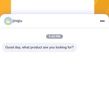
jinqiu
Gönder
5:44 PM
Good day, what product are you looking for?
Yuyao Jinqiu Plastic Mould Co., Ltd.
jinqiu08@mouldtang.com
86--13777933555
tangjiazha köyü, ditang cadd
esi, yuyao şehri, zhejiang, Çi
n