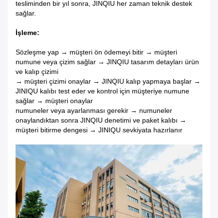
tesliminden bir yıl sonra, JINQIU her zaman teknik destek
sağlar.
İşleme:
Sözleşme yap → müşteri ön ödemeyi bitir → müşteri
numune veya çizim sağlar → JINQIU tasarım detayları ürün
ve kalıp çizimi
→ müşteri çizimi onaylar → JINQIU kalıp yapmaya başlar →
JINIQU kalıbı test eder ve kontrol için müşteriye numune
sağlar → müşteri onaylar
numuneler veya ayarlanması gerekir → numuneler
onaylandıktan sonra JINQIU denetimi ve paket kalıbı →
müşteri bitirme dengesi → JINIQU sevkiyata hazırlanır