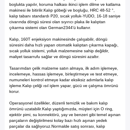
boşlukta yapılır, koruma halkası ikinci işlem dilme ve katlama
makinesi ile bitirilir.Kalıp göbeği ve boşluğu, HRC 48-52 °,
kalıp tabanı standardı P20, sıcak yolluk-YUDO, 16-18 saniye
civarında döngü süresi olan sıyırıcı plaka ile kalıptan
çıkarma sistemi olan German2344'ü kullanır.
Kalıp, 160T enjeksiyon makinesinde çalışabilir, döngü
süresini daha hızlı yapan otomatik kalıptan çıkarma kapağı,
sıcak yolluk sistemi, yolluk malzemesine sahip değildir,
maliyet tasarrufu sağlar ve döngü süresini azaltır.
Tasarımdan çelik malzeme satın almaya, ilk adım işlemeye,
incelemeye, hassas işlemeye, birleştirmeye ve test etmeye,
numuneleri kontrol etmeye kadar eksiksiz adımlarla kalıp
işleme.Kalıp çeliği ısıl işlem yapar, gücü ve çalışma ömrünü
korur.
Operasyonel özellikler, düzenli temizlik ve bakım kalıp
ömrünü uzatabilir.Kalıp yaptığımızda, müşteri için O ring,
ejektör pimi, su konnektörü, yay ve benzeri gibi temel aşınan
parçaların değiştirilmesi kolay bazı hızlı aşınan yedek
parçalar da sağlıyoruz.Normalde satış sonrası, kalıp