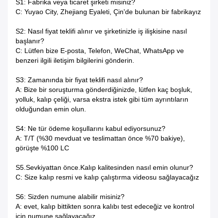
S1: Fabrika veya ticaret şirketi misiniz?
C: Yuyao City, Zhejiang Eyaleti, Çin'de bulunan bir fabrikayız
S2: Nasıl fiyat teklifi alınır ve şirketinizle iş ilişkisine nasıl
başlanır?
C: Lütfen bize E-posta, Telefon, WeChat, WhatsApp ve
benzeri ilgili iletişim bilgilerini gönderin.
S3: Zamanında bir fiyat teklifi nasıl alınır?
A: Bize bir soruşturma gönderdiğinizde, lütfen kaç boşluk,
yolluk, kalıp çeliği, varsa ekstra istek gibi tüm ayrıntıların
olduğundan emin olun.
S4: Ne tür ödeme koşullarını kabul ediyorsunuz?
A: T/T (%30 mevduat ve teslimattan önce %70 bakiye),
görüşte %100 LC
S5.Sevkiyattan önce.Kalıp kalitesinden nasıl emin olunur?
C: Size kalıp resmi ve kalıp çalıştırma videosu sağlayacağız
S6: Sizden numune alabilir misiniz?
A: evet, kalıp bittikten sonra kalıbı test edeceğiz ve kontrol
için numune sağlayacağız