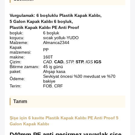
Vurgulamak:
6 boşluklu Plastik Kapak Kalıbı
,
5 Galon Kapak Kalıbı 6 boşluk
,
Plastik Kapak Kalıbı PE Anti Proof
boşluk:
6 boşluk
koşucu:
sıcak yolluk-YUDO
Malzeme:
Almanca2344
Kapak
PP
malzemesi:
makine:
160T
Çizim:
CAD.
CAD.
STP.
STP.
IGS
IGS
Bitirme zamanı:
45 iş günü
paket:
Ahşap kasa
Sevkiyat öncesi %30 mevduat ve %70
Ödeme:
bakiye
Terim:
FOB. CRF
Tanım
Şişe için 6 kavite Plastik Kapak Kalıbı PE Anti Proof 5
Galon Kapak Kalıbı
D40mm PE anti geçirmez yuvarlak şişe