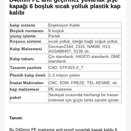
kapağı 6 boşluk sıcak yolluk plastik kap
kalıbı
kalıp sistemi
Enjeksiyon Kalıbı
Boşluk numarası
6 boşluk
yüzey işleme
Parlak
Koşucu sistemi
sıcak yolluk, isteğe bağlı soğuk yolluk
German2344, 2316, NAK80, H13,
Kalıp Malzemesi
ASSAB8407, S136 vb.
Çin standardı, HASCO standardı, DME
Kalıp tabanı
standardı.
Tasarım yazılımı
CAD, STP.IGS.X_T
Plastik kalıp ömrü
1-3 milyon çekim
İmalat Makinaları
CNC, EDM, FREZE, TEL-KESME, vb.
kap malzemesi
PE malzeme
Sevkiyat sırasında herhangi bir hasarı
paket
önlemek için güçlü tahta sandık içinde
Tanım:
Bu D40mm PE malzeme anti-proof yuvarlak kapak kalıbı 6