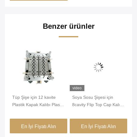
Benzer ürünler
video
Tüp Şişe için 12 kavite
Soya Sosu Şişesi için
Tü
rı
Plastik Kapak Kalıbı Plastik
8cavity Flip Top Cap Kalıp
Şi
Şişe Kapağı Kalıbı
PE Malzeme Çekme
bo
Halkası
En İyi Fiyatı Alın
En İyi Fiyatı Alın