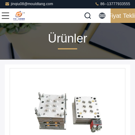
jinqiu08@mouldtang.com
86--13777933555
Fiyat Tekli
Ürünler