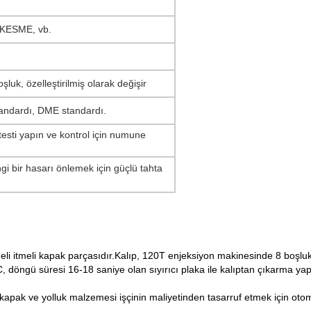
KESME, vb.
luk, özelleştirilmiş olarak değişir
andardı, DME standardı.
 testi yapın ve kontrol için numune
gi bir hasarı önlemek için güçlü tahta
li itmeli kapak parçasıdır.Kalıp, 120T enjeksiyon makinesinde 8 boşlukt
 döngü süresi 16-18 saniye olan sıyırıcı plaka ile kalıptan çıkarma yapı
en kapak ve yolluk malzemesi işçinin maliyetinden tasarruf etmek için oto