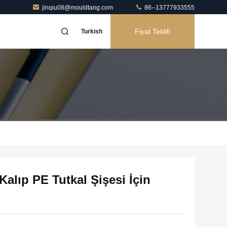
jinqiu08@mouldtang.com
86--13777933555
Fiyat Teklifi
Turkish
Kalıp PE Tutkal Şişesi İçin