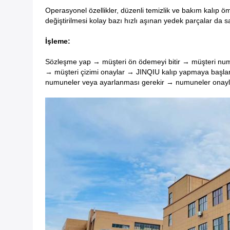
Operasyonel özellikler, düzenli temizlik ve bakım kalıp öm
değiştirilmesi kolay bazı hızlı aşınan yedek parçalar da 
İşleme:
Sözleşme yap → müşteri ön ödemeyi bitir → müşteri numu
→ müşteri çizimi onaylar → JINQIU kalıp yapmaya başlar
numuneler veya ayarlanması gerekir → numuneler onaylan