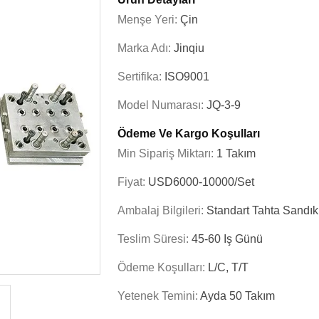
Menşe Yeri:
Çin
Marka Adı:
Jinqiu
Sertifika:
ISO9001
Model Numarası:
JQ-3-9
Ödeme Ve Kargo Koşulları
Min Sipariş Miktarı:
1 Takım
Fiyat:
USD6000-10000/set
Ambalaj Bilgileri:
Standart Tahta Sandık
Teslim Süresi:
45-60 Iş Günü
Ödeme Koşulları:
L/C, T/T
Yetenek Temini:
Ayda 50 Takım