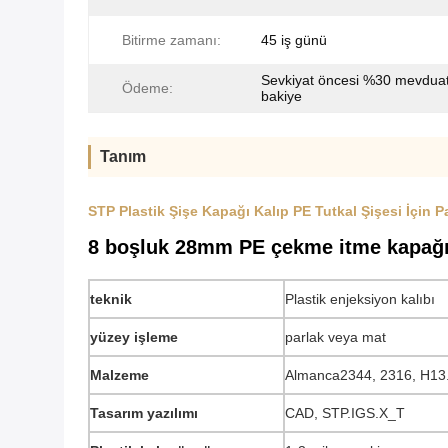
Bitirme zamanı:
45 iş günü
Sevkiyat öncesi %30 mevdua
Ödeme:
bakiye
Tanım
STP Plastik Şişe Kapağı Kalıp PE Tutkal Şişesi İçin P
8 boşluk 28mm PE çekme itme kapağı y
teknik
Plastik enjeksiyon kalıbı
yüzey işleme
parlak veya mat
Malzeme
Almanca2344, 2316, H13
Tasarım yazılımı
CAD, STP.IGS.X_T