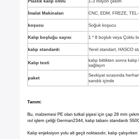
Plastik kalıp ömrü
1-3 milyon çekim
İmalat Makinaları
CNC, EDM, FREZE, TEL-
koşucu
Soğuk koşucu
Kalıp boşluğu sayısı
1 * 8 boşluk veya Çoklu boş
kalıp standardı
Yerel standart, HASCO st
kalıp bittikten sonra kalıp
Kalıp testi
sağlayın
Sevkiyat sırasında herhan
paket
sandık içinde
Tanım:
Bu, malzemesi PE olan tutkal şişesi için çap 28 mm çekme
ısıl işlem çeliği German2344, kalıp tabanı standardı S50C,
Kalıp enjeksiyon yolu alt geçit noktasıdır, kalıp çalışırk