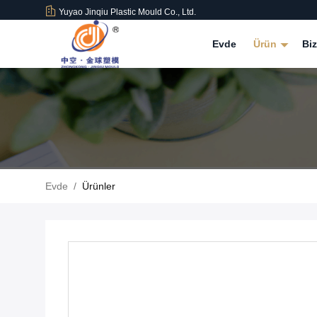
Yuyao Jinqiu Plastic Mould Co., Ltd.
Evde
Ürün
Bi
Evde
/
Ürünler