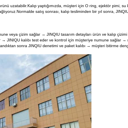
rünü uzatabilir.Kalıp yaptığımızda, müşteri için O ring, ejektör pimi, s
sağlıyoruz.Normalde satış sonrası, kalıp tesliminden bir yıl sonra, JINQ
ne veya çizim sağlar → JINQIU tasarım detayları ürün ve kalıp çizimi
 → JINIQU kalıbı test eder ve kontrol için müşteriye numune sağlar → 
dıktan sonra JINQIU denetimi ve paket kalıbı → müşteri bitirme deng