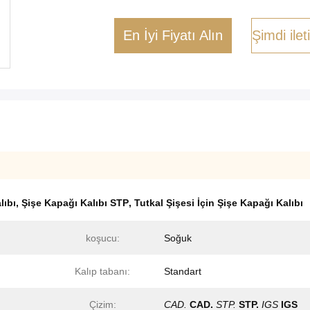
En İyi Fiyatı Alın
Şimdi ile
lıbı
,
Şişe Kapağı Kalıbı STP
,
Tutkal Şişesi İçin Şişe Kapağı Kalıbı
koşucu:
Soğuk
Kalıp tabanı:
Standart
Çizim:
CAD.
CAD.
STP.
STP.
IGS
IGS