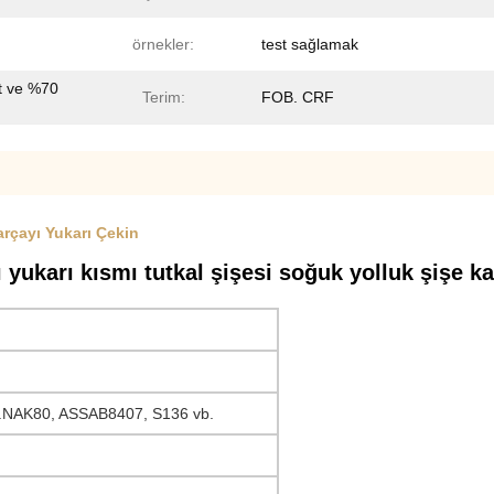
örnekler:
test sağlamak
t ve %70
Terim:
FOB. CRF
arçayı Yukarı Çekin
ukarı kısmı tutkal şişesi soğuk yolluk şişe ka
.NAK80, ASSAB8407, S136 vb.