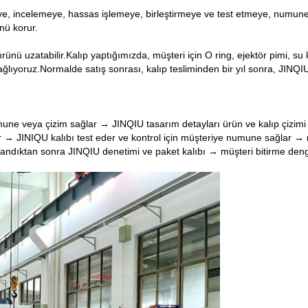
e, incelemeye, hassas işlemeye, birleştirmeye ve test etmeye, numunele
nü korur.
rünü uzatabilir.Kalıp yaptığımızda, müşteri için O ring, ejektör pimi, s
sağlıyoruz.Normalde satış sonrası, kalıp tesliminden bir yıl sonra, JINQ
ne veya çizim sağlar → JINQIU tasarım detayları ürün ve kalıp çizimi
 → JINIQU kalıbı test eder ve kontrol için müşteriye numune sağlar → 
dıktan sonra JINQIU denetimi ve paket kalıbı → müşteri bitirme deng