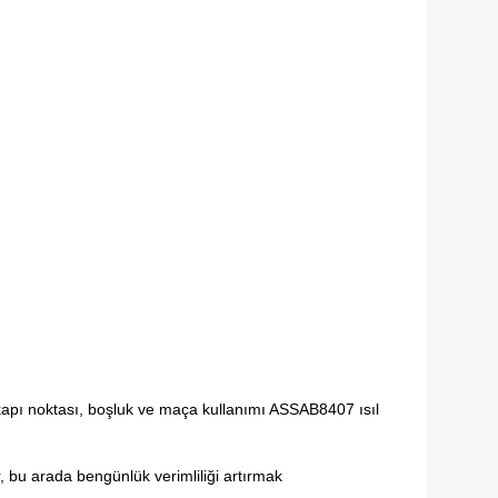
 kapı noktası, boşluk ve maça kullanımı ASSAB8407 ısıl
r, bu arada ben
günlük verimliliği artırmak