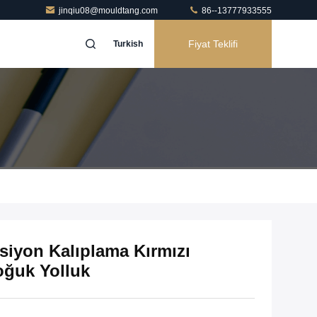
jinqiu08@mouldtang.com
86--13777933555
Fiyat Teklifi
Turkish
siyon Kalıplama Kırmızı
ğuk Yolluk