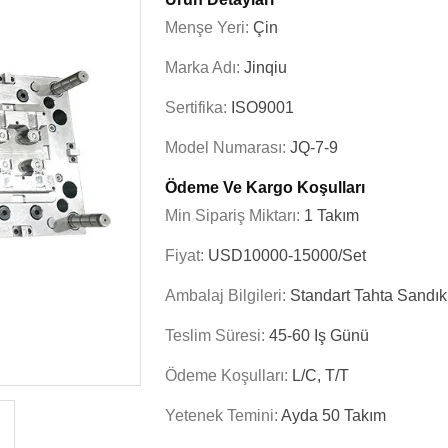
Menşe Yeri:
Çin
Marka Adı:
Jinqiu
Sertifika:
ISO9001
Model Numarası:
JQ-7-9
Ödeme Ve Kargo Koşulları
Min Sipariş Miktarı:
1 Takım
Fiyat:
USD10000-15000/set
Ambalaj Bilgileri:
Standart Tahta Sandık
Teslim Süresi:
45-60 Iş Günü
Ödeme Koşulları:
L/C, T/T
Yetenek Temini:
Ayda 50 Takım