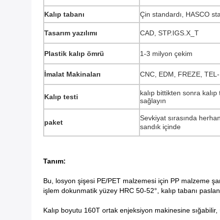
Kalıp tabanı
Çin standardı, HASCO st
Tasarım yazılımı
CAD, STP.IGS.X_T
Plastik kalıp ömrü
1-3 milyon çekim
İmalat Makinaları
CNC, EDM, FREZE, TEL-
kalıp bittikten sonra kalıp
Kalıp testi
sağlayın
Sevkiyat sırasında herhan
paket
sandık içinde
Tanım:
Bu, losyon şişesi PE/PET malzemesi için PP malzeme şampu
işlem dokunmatik yüzey HRC 50-52°, kalıp tabanı pasla
Kalıp boyutu 160T ortak enjeksiyon makinesine sığabilir, 