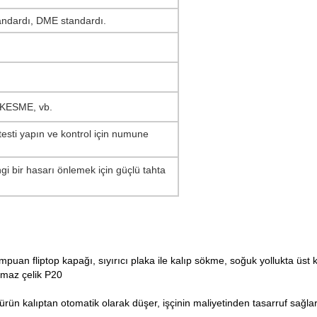
andardı, DME standardı.
KESME, vb.
 testi yapın ve kontrol için numune
gi bir hasarı önlemek için güçlü tahta
an fliptop kapağı, sıyırıcı plaka ile kalıp sökme, soğuk yollukta üst
nmaz çelik P20
ürün kalıptan otomatik olarak düşer, işçinin maliyetinden tasarruf sağla