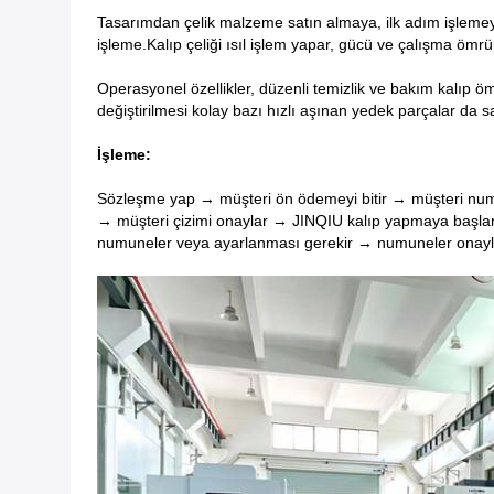
Tasarımdan çelik malzeme satın almaya, ilk adım işlemey
işleme.Kalıp çeliği ısıl işlem yapar, gücü ve çalışma ömrü
Operasyonel özellikler, düzenli temizlik ve bakım kalıp öm
değiştirilmesi kolay bazı hızlı aşınan yedek parçalar da 
İşleme:
Sözleşme yap → müşteri ön ödemeyi bitir → müşteri numu
→ müşteri çizimi onaylar → JINQIU kalıp yapmaya başlar
numuneler veya ayarlanması gerekir → numuneler onaylan