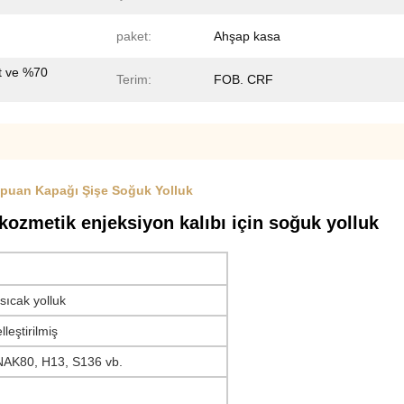
paket:
Ahşap kasa
t ve %70
Terim:
FOB. CRF
mpuan Kapağı Şişe Soğuk Yolluk
kozmetik enjeksiyon kalıbı için soğuk yolluk
 sıcak yolluk
leştirilmiş
AK80, H13, S136 vb.