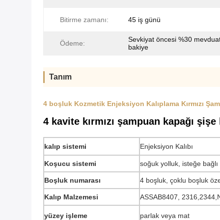
Bitirme zamanı:
45 iş günü
Sevkiyat öncesi %30 mevdua
Ödeme:
bakiye
Tanım
4 boşluk Kozmetik Enjeksiyon Kalıplama Kırmızı Şa
4 kavite kırmızı şampuan kapağı şişe 
kalıp sistemi
Enjeksiyon Kalıbı
Koşucu sistemi
soğuk yolluk, isteğe bağlı
Boşluk numarası
4 boşluk, çoklu boşluk özel
Kalıp Malzemesi
ASSAB8407, 2316,2344,N
yüzey işleme
parlak veya mat