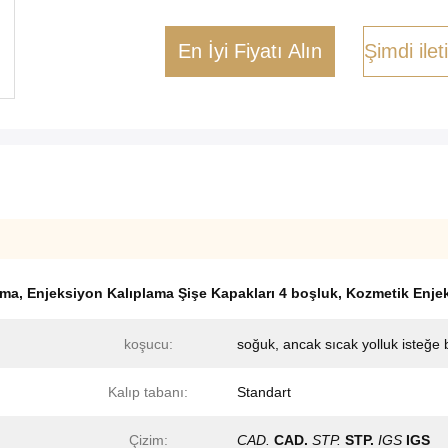
En İyi Fiyatı Alın
Şimdi ile
ama
,
Enjeksiyon Kalıplama Şişe Kapakları 4 boşluk
,
Kozmetik Enje
koşucu:
soğuk, ancak sıcak yolluk isteğe 
Kalıp tabanı:
Standart
Çizim:
CAD.
CAD.
STP.
STP.
IGS
IGS