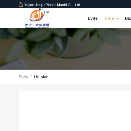
Yuyao Jinqiu Plastic Mould Co., Ltd.
Evde
Ürün
Bi
Evde
/
Ürünler