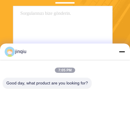
jinqiu
Gönder
7:05 PM
Good day, what product are you looking for?
Yuyao Jinqiu Plastic Mould Co., Ltd.
jinqiu08@mouldtang.com