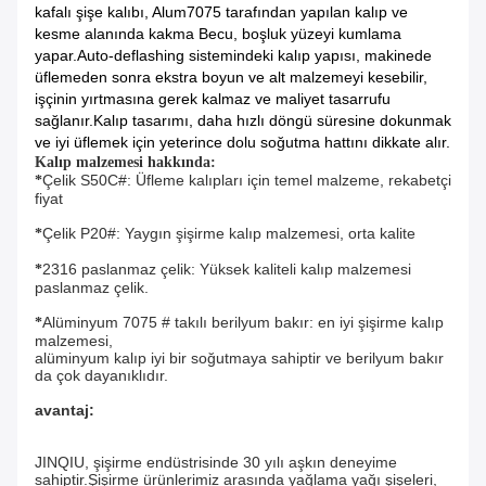
kafalı şişe kalıbı, Alum7075 tarafından yapılan kalıp ve
kesme alanında kakma Becu, boşluk yüzeyi kumlama
yapar.Auto-deflashing sistemindeki kalıp yapısı, makinede
üflemeden sonra ekstra boyun ve alt malzemeyi kesebilir,
işçinin yırtmasına gerek kalmaz ve maliyet tasarrufu
sağlanır.Kalıp tasarımı, daha hızlı döngü süresine dokunmak
ve iyi üflemek için yeterince dolu soğutma hattını dikkate alır.
Kalıp malzemesi hakkında:
Çelik S50C#: Üfleme kalıpları için temel malzeme, rekabetçi 
*
fiyat
Çelik P20#: Yaygın şişirme kalıp malzemesi, orta kalite
*
2316 paslanmaz çelik: Yüksek kaliteli kalıp malzemesi 
*
paslanmaz çelik.
Alüminyum 7075 # takılı berilyum bakır: en iyi şişirme kalıp 
*
malzemesi,
alüminyum kalıp iyi bir soğutmaya sahiptir ve berilyum bakır 
da çok dayanıklıdır.
avantaj:
JINQIU, şişirme endüstrisinde 30 yılı aşkın deneyime 
sahiptir.Şişirme ürünlerimiz arasında yağlama yağı şişeleri, 