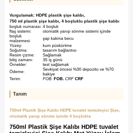
Vurgulamak:
HDPE plastik şişe kalıbı
,
750 ml plastik şişe kalıbı
,
4 boşluklu plastik şişe kalıbı
boşluk numarası:
4 boşluk
flaş sistemi:
otomatik yanıp sönme sistemi içinde
boşluk
şap kakma becu
malzemesi:
Yüzey:
kum püskürtme
Soğutma:
tasarım bağlantısı
Resim çizme:
Sağlamak
bitiş zamanı:
35 iş günü
Örnekler:
test sağlamak
Sevkiyat öncesi %30 depozito ve %70
Ödeme:
bakiye
Terim:
FOB.
FOB.
CRF
CRF
Tanım
750ml Plastik Şişe Kalıbı HDPE tuvalet temizleyici Şişe,
otomatik yanıp sönme içinde 4 boşlukta
750ml Plastik Şişe Kalıbı HDPE tuvalet