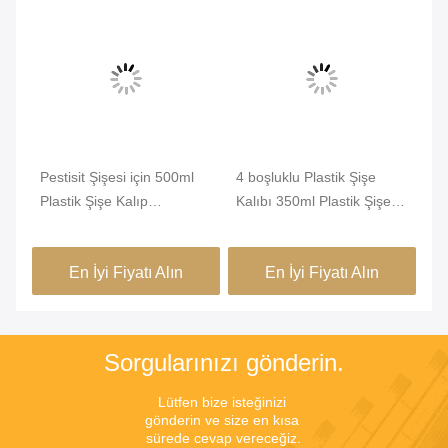
Pestisit Şişesi için 500ml
4 boşluklu Plastik Şişe
40
Plastik Şişe Kalıp
Kalıbı 350ml Plastik Şişe
Ov
Kalıplama PET
Kapağı Kalıbı
Ma
En İyi Fiyatı Alın
En İyi Fiyatı Alın
Sorgularınızı gönderin.
Lütfen bize isteğinizi 
gönderin ve size en kısa 
sürede cevap vereceğiz.