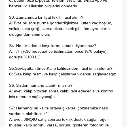
C: Lütfen bize E-posta, Telefon, WeChat, WhatsApp ve
benzeri ilgili iletişim bilgilerini gönderin.
S3: Zamanında bir fiyat teklifi nasıl alınır?
A: Bize bir soruşturma gönderdiğinizde, lütfen kaç boşluk,
yolluk, kalıp çeliği, varsa ekstra istek gibi tüm ayrıntıların
olduğundan emin olun.
S4: Ne tür ödeme koşullarını kabul ediyorsunuz?
A: T/T (%30 mevduat ve teslimattan önce %70 bakiye),
görüşte %100 LC
S5.Sevkiyattan önce.Kalıp kalitesinden nasıl emin olunur?
C: Size kalıp resmi ve kalıp çalıştırma videosu sağlayacağız
S6: Sizden numune alabilir misiniz?
A: evet, kalıp bittikten sonra kalıbı test edeceğiz ve kontrol
için numune sağlayacağız
S7: Herhangi bir kalite ortaya çıkarsa, çözmemize nasıl
yardımcı olabilirsiniz?
A: evet, JINQIU satış sonrası teknik destek sağlar, eğer
müşteri kalıp sorunu varsa, sorunu gösteren fotoğraf ve