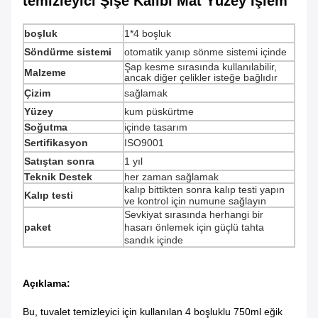
temizleyici Şişe Kalıbı Mat Yüzey İşlem
boşluk
1*4 boşluk
Söndürme sistemi
otomatik yanıp sönme sistemi içinde
Şap kesme sırasında kullanılabilir,
Malzeme
ancak diğer çelikler isteğe bağlıdır
Çizim
sağlamak
Yüzey
kum püskürtme
Soğutma
içinde tasarım
Sertifikasyon
ISO9001
Satıştan sonra
1 yıl
Teknik Destek
her zaman sağlamak
kalıp bittikten sonra kalıp testi yapın
Kalıp testi
ve kontrol için numune sağlayın
Sevkiyat sırasında herhangi bir
paket
hasarı önlemek için güçlü tahta
sandık içinde
Açıklama:
Bu, tuvalet temizleyici için kullanılan 4 boşluklu 750ml eğik