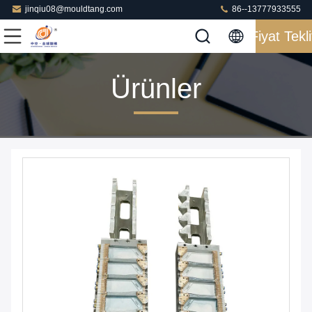
jinqiu08@mouldtang.com
86--13777933555
Fiyat Tekli
Ürünler