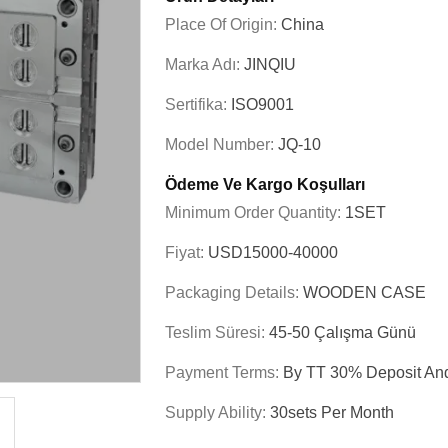
Place Of Origin:
China
Marka Adı:
JINQIU
Sertifika:
ISO9001
Model Number:
JQ-10
Ödeme Ve Kargo Koşulları
Minimum Order Quantity:
1SET
Fiyat:
USD15000-40000
Packaging Details:
WOODEN CASE
Teslim Süresi:
45-50 Çalışma Günü
Payment Terms:
By TT 30% Deposit An
Supply Ability:
30sets Per Month