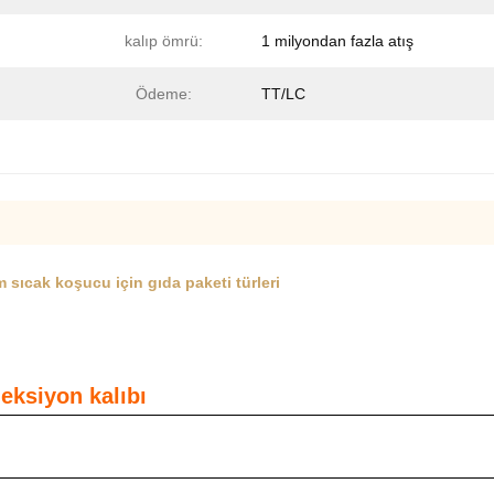
kalıp ömrü:
1 milyondan fazla atış
Ödeme:
TT/LC
 sıcak koşucu için gıda paketi türleri
eksiyon kalıbı