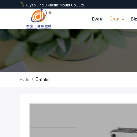
Yuyao Jinqiu Plastic Mould Co., Ltd.
Evde
Ürün
Bi
Evde
/
Ürünler