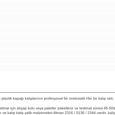
astik kapağı kalıplarının profesyonel bir üreticisidir.Her bir kalıp seti, 
limat için ahşap kutu veya paletler paketlenir ve teslimat süresi 45-50
 ve kalıp kaity çelik malzemeleri Alman 2316 / S136 / 2344 vardır. kalıp t