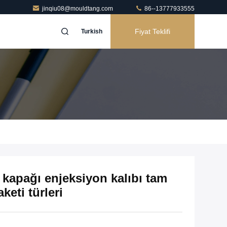
jinqiu08@mouldtang.com
86--13777933555
Fiyat Teklifi
Turkish
 kapağı enjeksiyon kalıbı tam
keti türleri