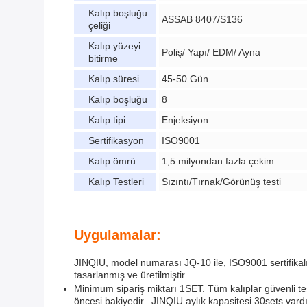
Kalıp boşluğu
ASSAB 8407/S136
çeliği
Kalıp yüzeyi
Poliş/ Yapı/ EDM/ Ayna
bitirme
Kalıp süresi
45-50 Gün
Kalıp boşluğu
8
Kalıp tipi
Enjeksiyon
Sertifikasyon
ISO9001
Kalıp ömrü
1,5 milyondan fazla çekim.
Kalıp Testleri
Sızıntı/Tırnak/Görünüş testi
Uygulamalar:
JINQIU, model numarası JQ-10 ile, ISO9001 sertifikalı pl
tasarlanmış ve üretilmiştir..
Minimum sipariş miktarı 1SET. Tüm kalıplar güvenli tes
öncesi bakiyedir.. JINQIU aylık kapasitesi 30sets vardır