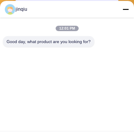
jinqiu
Gönder
12:01 PM
Good day, what product are you looking for?
Yuyao Jinqiu Plastic Mould Co., Ltd.
jinqiu08@mouldtang.com
86--13777933555
tangjiazha köyü, ditang cadd
esi, yuyao şehri, zhejiang, Çi
n
Çin iyi. Kalite Plastik enjeksiyon kalıbı Tedarikçi. Telif hakkı © 2025 Yuyao