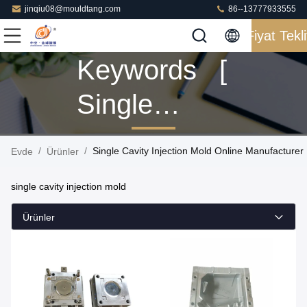
jinqiu08@mouldtang.com
86--13777933555
Fiyat Tekli
Keywords [
Single
Cavity
/
/
Single Cavity Injection Mold Online Manufacturer
Evde
Ürünler
Injection
single cavity injection mold
Mold ]
Ürünler
Match 13
Ürünler