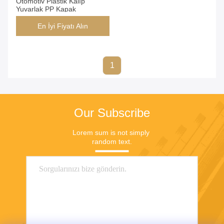
Otomotiv Plastik Kalıp
Yuvarlak PP Kapak
En İyi Fiyatı Alın
1
Our Subscribe
Lorem sum is not simply 
random text.