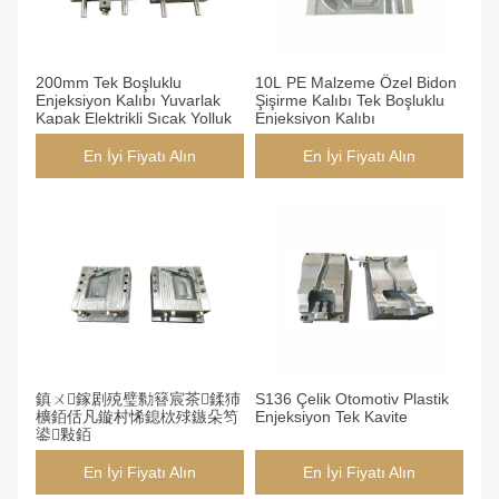
200mm Tek Boşluklu
10L PE Malzeme Özel Bidon
Enjeksiyon Kalıbı Yuvarlak
Şişirme Kalıbı Tek Boşluklu
Kapak Elektrikli Sıcak Yolluk
Enjeksiyon Kalıbı
En İyi Fiyatı Alın
En İyi Fiyatı Alın
鎮ㄨ鎵剧殑璧勬簮宸茶鍒犻
S136 Çelik Otomotiv Plastik
櫎銆佸凡鏇村悕鎴栨殏鏃朵笉
Enjeksiyon Tek Kavite
鍙敤銆
En İyi Fiyatı Alın
En İyi Fiyatı Alın