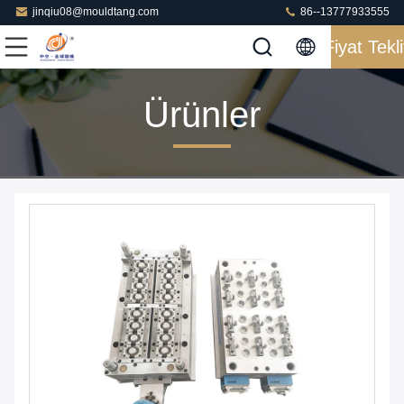
jinqiu08@mouldtang.com
86--13777933555
Fiyat Tekli
Ürünler