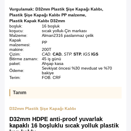
Vurgulamak:
D32mm Plastik Şişe Kapağı Kalıbı
,
Plastik Şişe Kapağı Kalıbı PP malzeme
,
Plastik Kapak Kalıbı D32mm
boşluk:
16 boşluk
koşucu:
sıcak yolluk-Çin markası
Malzeme:
Alman2316 paslanmaz çelik
Kapak
PP
malzemesi:
makine:
200T
Çizim:
CAD.
CAD.
STP.
STP.
IGS
IGS
Bitirme zamanı:
45 iş günü
paket:
Ahşap kasa
Sevkiyat öncesi %30 mevduat ve %70
Ödeme:
bakiye
Terim:
FOB. CRF
Tanım
D32mm Plastik Şişe Kapağı Kalıbı
D32mm HDPE anti-proof yuvarlak
kapaklı 16 boşluklu sıcak yolluk plastik