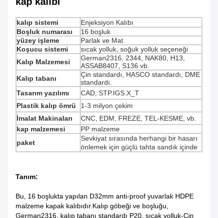
kap kalıbı
kalıp sistemi
Enjeksiyon Kalıbı
Boşluk numarası
16 boşluk
yüzey işleme
Parlak ve Mat
Koşucu sistemi
sıcak yolluk, soğuk yolluk seçeneği
German2316, 2344, NAK80, H13,
Kalıp Malzemesi
ASSAB8407, S136 vb.
Çin standardı, HASCO standardı, DME
Kalıp tabanı
standardı.
Tasarım yazılımı
CAD, STP.IGS.X_T
Plastik kalıp ömrü
1-3 milyon çekim
İmalat Makinaları
CNC, EDM, FREZE, TEL-KESME, vb.
kap malzemesi
PP malzeme
Sevkiyat sırasında herhangi bir hasarı
paket
önlemek için güçlü tahta sandık içinde
Tanım:
Bu, 16 boşlukta yapılan D32mm anti-proof yuvarlak HDPE
malzeme kapak kalıbıdır.Kalıp göbeği ve boşluğu,
German2316, kalıp tabanı standardı P20, sıcak yolluk-Çin