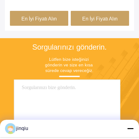
Şişe Kapağı Kalıbı
PE Malzeme Çekme
5 
Halkası
En İyi Fiyatı Alın
En İyi Fiyatı Alın
Sorgularınızı gönderin.
Lütfen bize isteğinizi 
gönderin ve size en kısa 
sürede cevap vereceğiz.
jinqiu