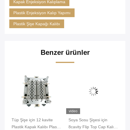
Kapak Enjeksiyon Kalıplama
Plastik Enjeksiyon Kalıp Yapımı
Plastik Şişe Kapağı Kalıbı
Benzer ürünler
video
Tüp Şişe için 12 kavite
Soya Sosu Şişesi için
Şi
rı
Plastik Kapak Kalıbı Plastik
8cavity Flip Top Cap Kalıp
Ka