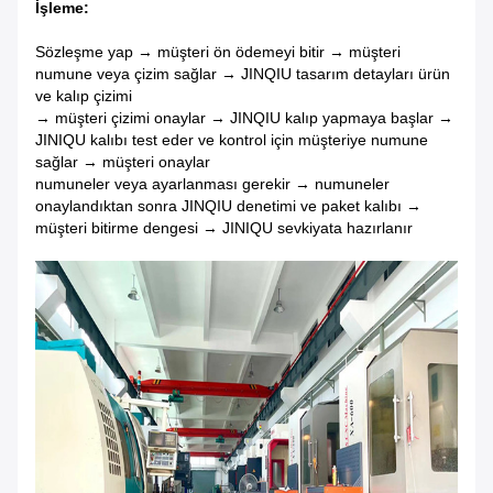
İşleme:
Sözleşme yap → müşteri ön ödemeyi bitir → müşteri
numune veya çizim sağlar → JINQIU tasarım detayları ürün
ve kalıp çizimi
→ müşteri çizimi onaylar → JINQIU kalıp yapmaya başlar →
JINIQU kalıbı test eder ve kontrol için müşteriye numune
sağlar → müşteri onaylar
numuneler veya ayarlanması gerekir → numuneler
onaylandıktan sonra JINQIU denetimi ve paket kalıbı →
müşteri bitirme dengesi → JINIQU sevkiyata hazırlanır