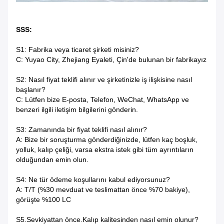
SSS:
S1: Fabrika veya ticaret şirketi misiniz?
C: Yuyao City, Zhejiang Eyaleti, Çin'de bulunan bir fabrikayız
S2: Nasıl fiyat teklifi alınır ve şirketinizle iş ilişkisine nasıl
başlanır?
C: Lütfen bize E-posta, Telefon, WeChat, WhatsApp ve
benzeri ilgili iletişim bilgilerini gönderin.
S3: Zamanında bir fiyat teklifi nasıl alınır?
A: Bize bir soruşturma gönderdiğinizde, lütfen kaç boşluk,
yolluk, kalıp çeliği, varsa ekstra istek gibi tüm ayrıntıların
olduğundan emin olun.
S4: Ne tür ödeme koşullarını kabul ediyorsunuz?
A: T/T (%30 mevduat ve teslimattan önce %70 bakiye),
görüşte %100 LC
S5.Sevkiyattan önce.Kalıp kalitesinden nasıl emin olunur?